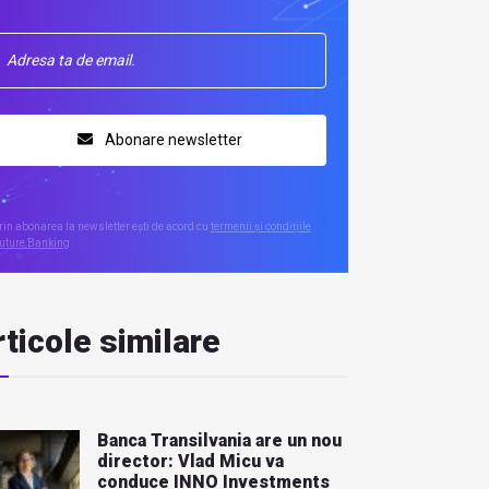
Abonare newsletter
rin abonarea la newsletter ești de acord cu
termenii și condițiile
uture Banking
ticole similare
Banca Transilvania are un nou
director: Vlad Micu va
conduce INNO Investments