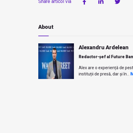
Share articol via
About
Alexandru Ardelean
Redactor-șef al Future Ba
Alex are o experiență de pest
instituții de presă, dar și în...
M