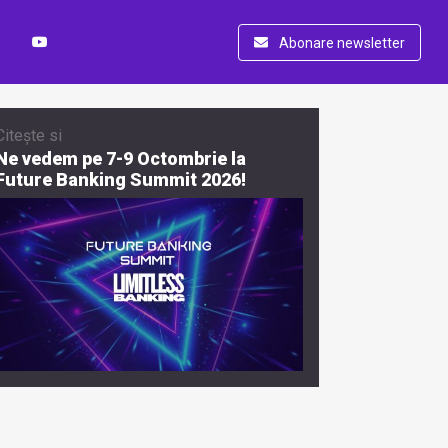
Abonare newsletter
Citește si
Ne vedem pe 7-9 Octombrie la
Future Banking Summit 2026!