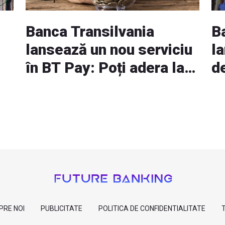
Banca Transilvania
B
lansează un nou serviciu
l
în BT Pay: Poți adera la
de
Pilonul 3
af
PRE NOI
PUBLICITATE
POLITICA DE CONFIDENTIALITATE
T