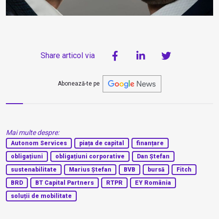
Share articol via
Abonează-te pe
Mai multe despre:
Autonom Services
piața de capital
finanțare
obligațiuni
obligațiuni corporative
Dan Ștefan
sustenabilitate
Marius Ștefan
BVB
bursă
Fitch
BRD
BT Capital Partners
RTPR
EY România
soluții de mobilitate