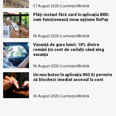
07 August 2026 | Luminița Mîndrilă
Plăți instant fără card în aplicația BRD:
cum funcționează noua opțiune RoPay
06 August 2026 | Luminița Mîndrilă
Vacanță de gura lumii: 18% dintre
români țin cont de ceilalți când aleg
vacanța
06 August 2026 | Luminița Mîndrilă
Un nou buton în aplicația ING îți permite
să blochezi imediat accesul la cont
06 August 2026 | Luminița Mîndrilă