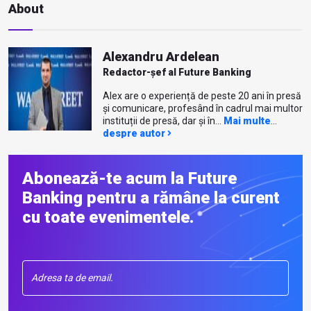
About
Alexandru Ardelean
Redactor-șef al Future Banking
Alex are o experiență de peste 20 ani în presă
și comunicare, profesând în cadrul mai multor
instituții de presă, dar și în...
Mai multe
despre autor
Abonează-te acum la Future
Banking pentru a rămâne la curent
cu toate evenimentele.