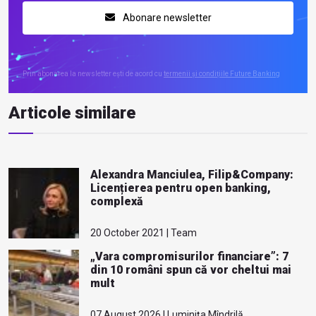
Abonare newsletter
Prin abonarea la newsletter ești de acord cu
termenii și condițiile Future Banking
Articole similare
Alexandra Manciulea, Filip&Company:
Licențierea pentru open banking,
complexă
20 October 2021 | Team
„Vara compromisurilor financiare”: 7
din 10 români spun că vor cheltui mai
mult
07 August 2026 | Luminița Mîndrilă