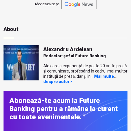
Abonează-te pe
About
Alexandru Ardelean
Redactor-șef al Future Banking
Alex are o experiență de peste 20 ani în presă
și comunicare, profesând în cadrul mai multor
instituții de presă, dar și în...
Mai multe
despre autor
Abonează-te acum la Future
Banking pentru a rămâne la curent
cu toate evenimentele.