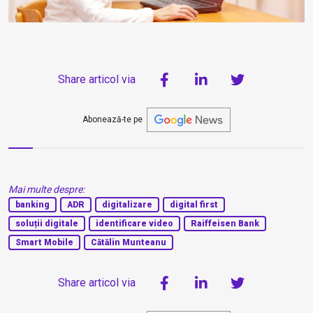
Share articol via
Abonează-te pe
Mai multe despre:
banking
ADR
digitalizare
digital first
soluții digitale
identificare video
Raiffeisen Bank
Smart Mobile
Cătălin Munteanu
Share articol via