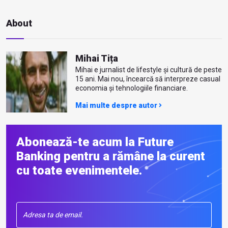
About
Mihai Tița
Mihai e jurnalist de lifestyle și cultură de peste
15 ani. Mai nou, încearcă să interpreze casual
economia și tehnologiile financiare.
Mai multe despre autor
Abonează-te acum la Future
Banking pentru a rămâne la curent
cu toate evenimentele.