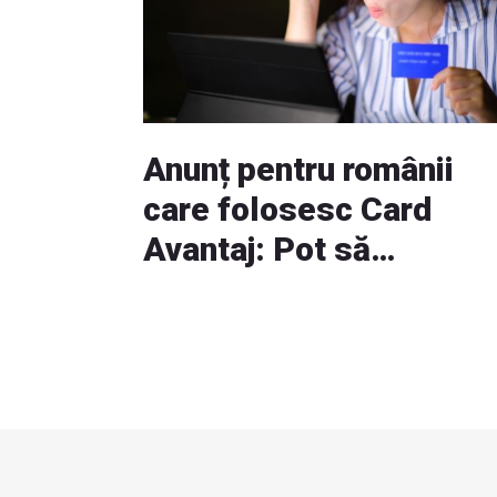
Anunț pentru românii
care folosesc Card
Avantaj: Pot să
primească carduri cad