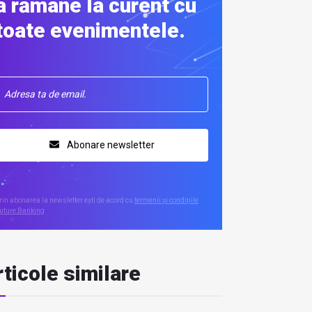
a rămâne la curent cu
toate evenimentele.
Abonare newsletter
rin abonarea la newsletter ești de acord cu
termenii și condițiile
uture Banking
ticole similare