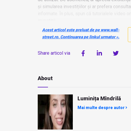
și simularea investițiilor și ar prefera consult
informate. În plus, spun că tutorialele video o
investiții.
Acest articol este preluat de pe www.wall-
street.ro. Continuarea pe linkul urmator ».
Share articol via
About
Luminița Mîndrilă
Mai multe despre autor