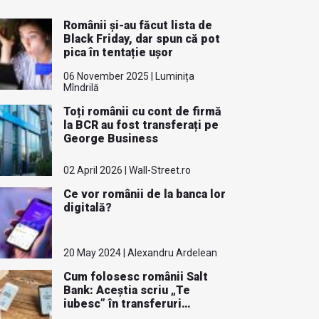
Românii și-au făcut lista de
Black Friday, dar spun că pot
pica în tentație ușor
06 November 2025 | Luminița
Mîndrilă
Toți românii cu cont de firmă
la BCR au fost transferați pe
George Business
02 April 2026 | Wall-Street.ro
Ce vor românii de la banca lor
digitală?
20 May 2024 | Alexandru Ardelean
Cum folosesc românii Salt
Bank: Aceștia scriu „Te
iubesc” în transferuri
bancare