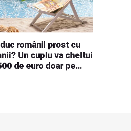
 duc românii prost cu
nii? Un cuplu va cheltui
500 de euro doar pe
acanță