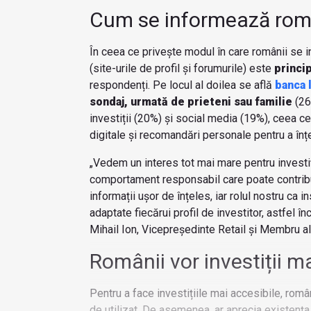
Cum se informează româ
În ceea ce privește modul în care românii se 
(site-urile de profil și forumurile) este
princip
respondenți. Pe locul al doilea se află
banca 
sondaj, urmată de prieteni sau familie
(26%
investiții (20%) și social media (19%), ceea 
digitale și recomandări personale pentru a în
„Vedem un interes tot mai mare pentru investiț
comportament responsabil care poate contribui 
informații ușor de înțeles, iar rolul nostru ca in
adaptate fiecărui profil de investitor, astfel în
Mihail Ion, Vicepreședinte Retail și Membru a
Românii vor investiții m
Pentru a face investițiile mai accesibile, rom
de utilizat. De asemenea, ar aprecia existența 