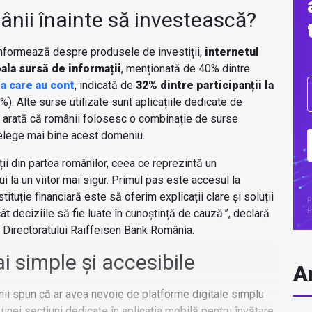
nii înainte să investească?
informează despre produsele de investiții,
internetul
ala sursă de informații
, menționată de 40% dintre
la care au cont
, indicată de
32% dintre participanții la
). Alte surse utilizate sunt aplicațiile dedicate de
ce arată că românii folosesc o combinație de surse
țelege mai bine acest domeniu.
ii din partea românilor, ceea ce reprezintă un
la un viitor mai sigur. Primul pas este accesul la
stituție financiară este să oferim explicații clare și soluții
P
cât deciziile să fie luate în cunoștință de cauză.”, declară
F
l Directoratului Raiffeisen Bank România.
ai simple și accesibile
Ar
ânii spun că ar avea nevoie de platforme digitale simplu
unei secțiuni dedicate în aplicația mobilă pentru învățare