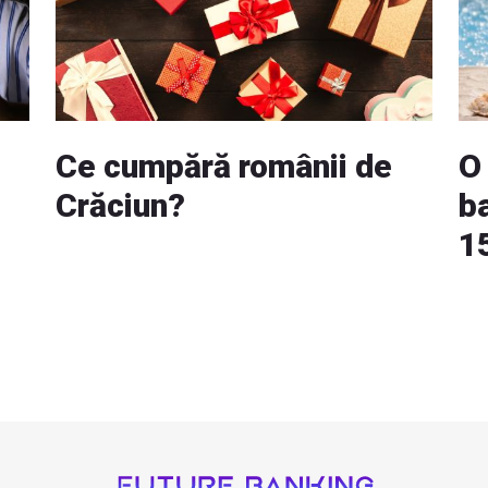
Ce cumpără românii de
O
Crăciun?
ba
1
ou
v