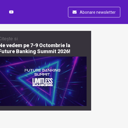
Abonare newsletter
Citește si
Ne vedem pe 7-9 Octombrie la
Future Banking Summit 2026!