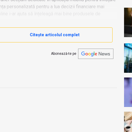
anța personalizată pentru a lua decizii financiare mai
nline i-ar ajuta să înțeleagă mai bine produsele de
Citește articolul complet
Abonează-te pe