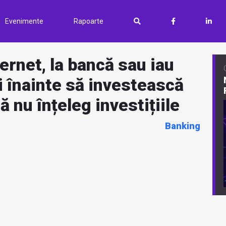
Evenimente
Rapoarte
ernet, la bancă sau iau
i înainte să investească
 nu înțeleg investițiile
Banking