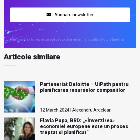
Abonare newsletter
Prin abonarea la newsletter ești de acord cu
termenii și condițiile Future Banking
Articole similare
Parteneriat Deloitte – UiPath pentru
planificarea resurselor companiilor
12 March 2024 | Alexandru Ardelean
Flavia Popa, BRD: „«Înverzirea»
economiei europene este un proces
treptat și planificat”