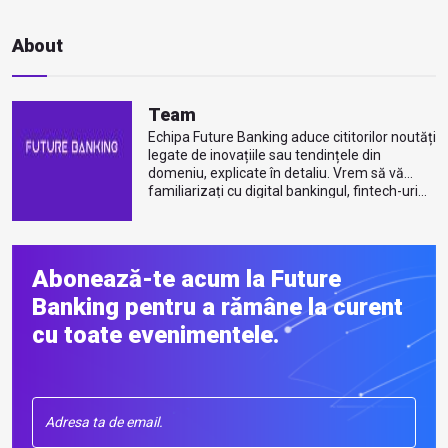
About
Team
Echipa Future Banking aduce cititorilor noutăți
legate de inovațiile sau tendințele din
domeniu, explicate în detaliu. Vrem să vă
familiarizați cu digital bankingul, fintech-uri...
Mai multe despre autor
Abonează-te acum la Future
Banking pentru a rămâne la curent
cu toate evenimentele.