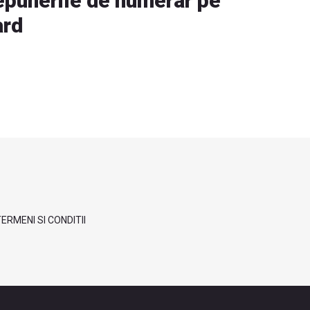
epunerile de numerar pe
ard
ERMENI SI CONDITII