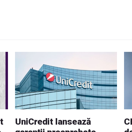
t
UniCredit lansează
C