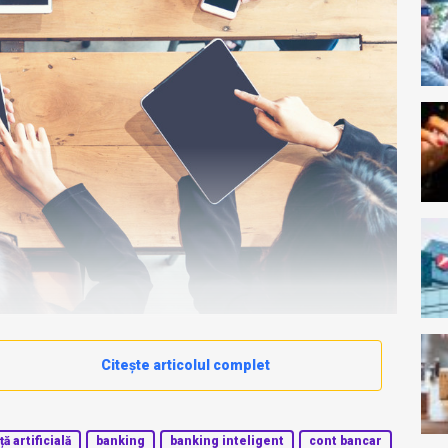
Citește articolul complet
ă artificială
banking
banking inteligent
cont bancar