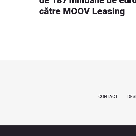
de 187 milioane de eur
către MOOV Leasing
CONTACT
DES