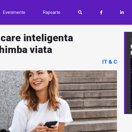
Evenimente
Rapoarte
 care inteligenta
chimba viata
IT & C