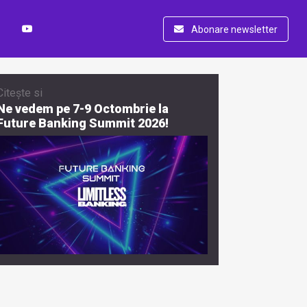
Abonare newsletter
Citește si
Ne vedem pe 7-9 Octombrie la
Future Banking Summit 2026!