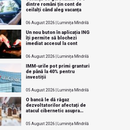
dintre români țin cont de
ceilalți când aleg vacanța
06 August 2026 | Luminița Mîndrilă
Un nou buton în aplicația ING
îți permite să blochezi
imediat accesul la cont
06 August 2026 | Luminița Mîndrilă
IMM-urile pot primi granturi
de până la 40% pentru
investiții
05 August 2026 | Luminița Mîndrilă
O bancă le dă răgaz
dezvoltatorilor afectați de
atacul cibernetic asupra
ANCPI
05 August 2026 | Luminița Mîndrilă