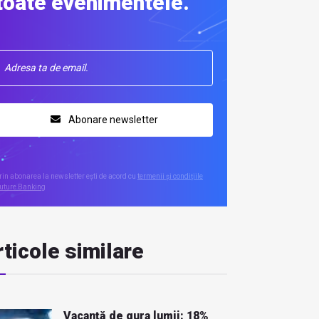
toate evenimentele.
Abonare newsletter
rin abonarea la newsletter ești de acord cu
termenii și condițiile
uture Banking
ticole similare
Vacanță de gura lumii: 18%