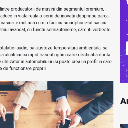
 dintre producatorii de masini din segmentul premium,
a aduce in viata reala o serie de inovatii desprinse parca
l masina, exact asa cum o faci cu smartphone-ul sau cu
stemul avansat, cu functii semiautonome, care iti vorbeste
talatiei audio, sa ajusteze temperatura ambientala, sa
 alcatuiasca rapid traseul optim catre destinatia dorita.
e utilizator al automobilului isi poate crea un profil in care
e de functionare proprii.
P
F
Ar