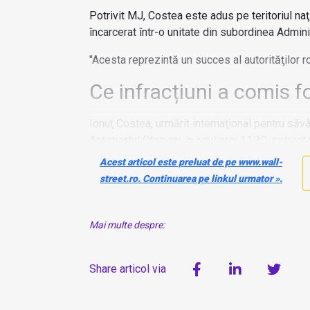
Potrivit MJ, Costea este adus pe teritoriul naţ
încarcerat într-o unitate din subordinea Admini
''Acesta reprezintă un succes al autorităţilor r
Ce infracțiuni a comis f
Ionuţ Costea, urmărit internaţional pentru săvâr
Aeroportul Otopeni, în jurul orei 11:30, potrivit
Acest articol este preluat de pe www.wall-
street.ro. Continuarea pe linkul urmator ».
Mai multe despre:
Share articol via