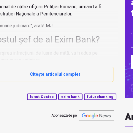
ional de către ofiţerii Poliţiei Române, urmând a fi
straţiei Naţionale a Penitenciarelor.
omâne judiciare'', arată MJ.
ostul șef de al Exim Bank?
şirea infracţiunii de luare de mită, va fi adus pe
 unor surse judiciare.
Citește articolul complet
P
F
Ionut Costea
exim bank
futurebanking
Ar
Abonează-te pe