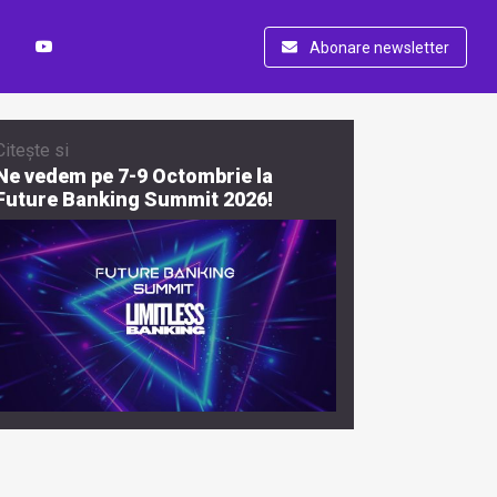
Abonare newsletter
Citește si
Ne vedem pe 7-9 Octombrie la
Future Banking Summit 2026!