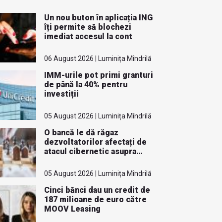
Un nou buton în aplicația ING
îți permite să blochezi
imediat accesul la cont
06 August 2026 | Luminița Mîndrilă
IMM-urile pot primi granturi
de până la 40% pentru
investiții
05 August 2026 | Luminița Mîndrilă
O bancă le dă răgaz
dezvoltatorilor afectați de
atacul cibernetic asupra
ANCPI
05 August 2026 | Luminița Mîndrilă
Cinci bănci dau un credit de
187 milioane de euro către
MOOV Leasing