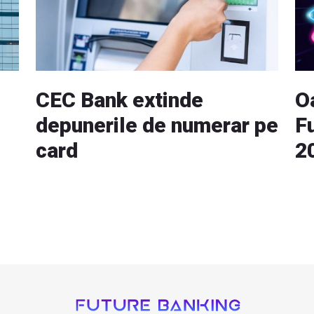
CEC Bank extinde
O
depunerile de numerar pe
F
card
2