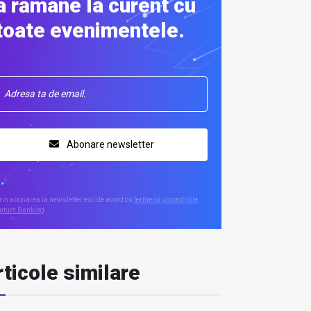
a rămâne la curent cu
toate evenimentele.
Abonare newsletter
rin abonarea la newsletter ești de acord cu
termenii și condițiile
uture Banking
ticole similare