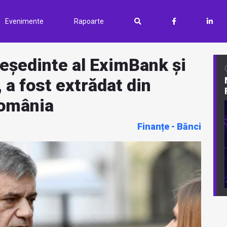
Evenimente
Rapoarte
reședinte al EximBank și
 a fost extrădat din
România
Finanțe - Bănci