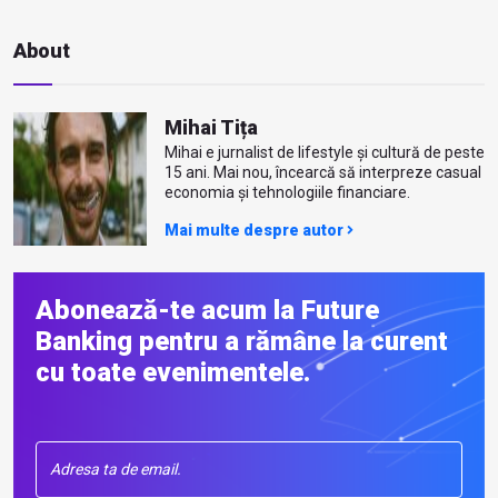
About
Mihai Tița
Mihai e jurnalist de lifestyle și cultură de peste
15 ani. Mai nou, încearcă să interpreze casual
economia și tehnologiile financiare.
Mai multe despre autor
Abonează-te acum la Future
Banking pentru a rămâne la curent
cu toate evenimentele.