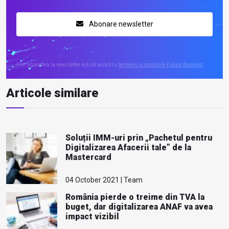
Abonare newsletter
Prin abonarea la newsletter ești de acord cu
termenii și condițiile Future Banking
Articole similare
Soluții IMM-uri prin „Pachetul pentru
Digitalizarea Afacerii tale” de la
Mastercard
04 October 2021 | Team
România pierde o treime din TVA la
buget, dar digitalizarea ANAF va avea
impact vizibil