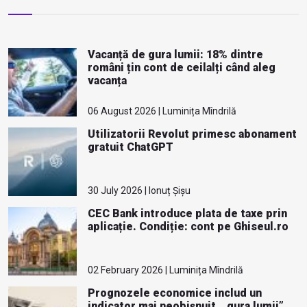
Vacanță de gura lumii: 18% dintre
români țin cont de ceilalți când aleg
vacanța
06 August 2026 | Luminița Mîndrilă
Utilizatorii Revolut primesc abonament
gratuit ChatGPT
30 July 2026 | Ionuț Șișu
CEC Bank introduce plata de taxe prin
aplicație. Condiție: cont pe Ghiseul.ro
02 February 2026 | Luminița Mîndrilă
Prognozele economice includ un
indicator mai neobișnuit, „gura lumii”