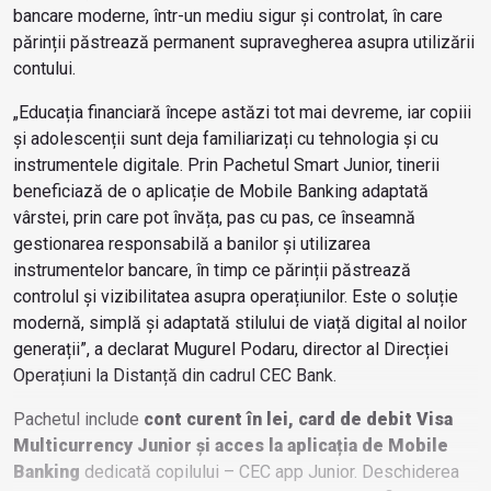
bancare moderne, într-un mediu sigur și controlat, în care
părinții păstrează permanent supravegherea asupra utilizării
contului.
„Educația financiară începe astăzi tot mai devreme, iar copiii
și adolescenții sunt deja familiarizați cu tehnologia și cu
instrumentele digitale. Prin Pachetul Smart Junior, tinerii
beneficiază de o aplicație de Mobile Banking adaptată
vârstei, prin care pot învăța, pas cu pas, ce înseamnă
gestionarea responsabilă a banilor și utilizarea
instrumentelor bancare, în timp ce părinții păstrează
controlul și vizibilitatea asupra operațiunilor. Este o soluție
modernă, simplă și adaptată stilului de viață digital al noilor
generații”, a declarat Mugurel Podaru, director al Direcției
Operațiuni la Distanță din cadrul CEC Bank.
Pachetul include
cont curent în lei, card de debit Visa
Multicurrency Junior și acces la aplicația de Mobile
Banking
dedicată copilului – CEC app Junior. Deschiderea