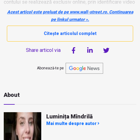
contului se realizează exclusiv online, prin identificare video
și semnare electronică, în prezența părintelui sau a tutorelui
Acest articol este preluat de pe www.wall-street.ro. Continuarea
legal, conform legislației în vigoare.
pe linkul urmator ».
Citește articolul complet
Share articol via
Abonează-te pe
About
Luminița Mîndrilă
Mai multe despre autor