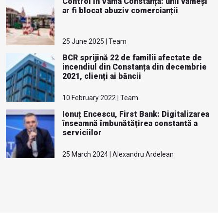
Control în Vama Constanța: unii vameși
ar fi blocat abuziv comercianții
25 June 2025 | Team
BCR sprijină 22 de familii afectate de
incendiul din Constanța din decembrie
2021, clienți ai băncii
10 February 2022 | Team
Ionuț Encescu, First Bank: Digitalizarea
înseamnă îmbunătățirea constantă a
serviciilor
25 March 2024 | Alexandru Ardelean