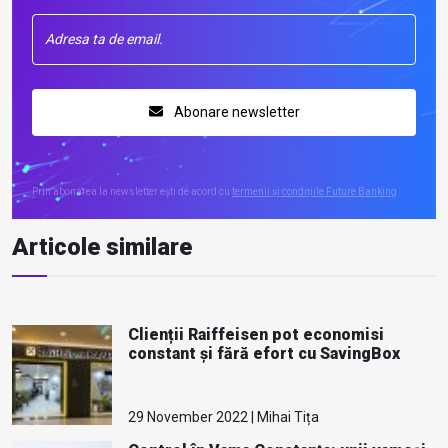
Abonare newsletter
Prin abonarea la newsletter ești de acord cu
termenii și condițiile Future Banking
Articole similare
Clienții Raiffeisen pot economisi
constant și fără efort cu SavingBox
29 November 2022 | Mihai Tița