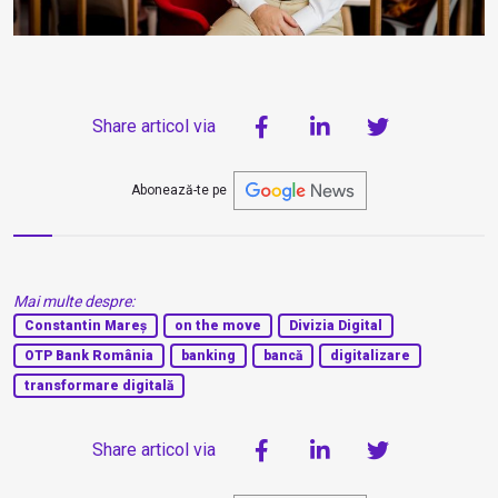
Share articol via
Abonează-te pe
Mai multe despre:
Constantin Mareș
on the move
Divizia Digital
OTP Bank România
banking
bancă
digitalizare
transformare digitală
Share articol via