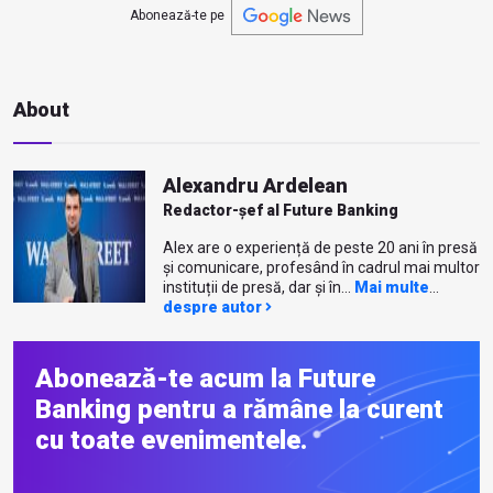
Abonează-te pe
About
Alexandru Ardelean
Redactor-șef al Future Banking
Alex are o experiență de peste 20 ani în presă
și comunicare, profesând în cadrul mai multor
instituții de presă, dar și în...
Mai multe
despre autor
Abonează-te acum la Future
Banking pentru a rămâne la curent
cu toate evenimentele.