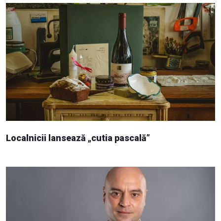
Localnicii lansează „cutia pascală”