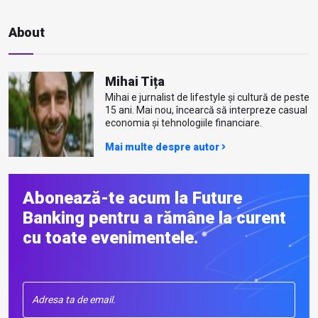
About
Mihai Tița
Mihai e jurnalist de lifestyle și cultură de peste
15 ani. Mai nou, încearcă să interpreze casual
economia și tehnologiile financiare.
Mai multe despre autor
Abonează-te acum la Future
Banking pentru a rămâne la curent
cu toate evenimentele.