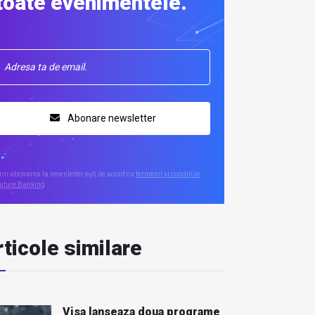
toate evenimentele.
Abonare newsletter
rin abonarea la newsletter ești de acord cu
termenii și condițiile
uture Banking
ticole similare
Visa lanseaza doua programe