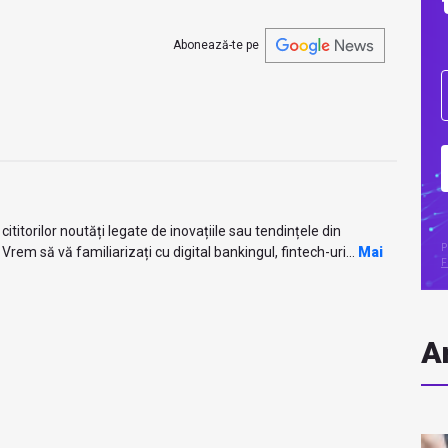
Abonează-te pe
titorilor noutăți legate de inovațiile sau tendințele din
P
Vrem să vă familiarizați cu digital bankingul, fintech-uri...
Mai
F
Ar