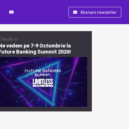
Abonare newsletter
Citește si
Ne vedem pe 7-9 Octombrie la
Future Banking Summit 2026!