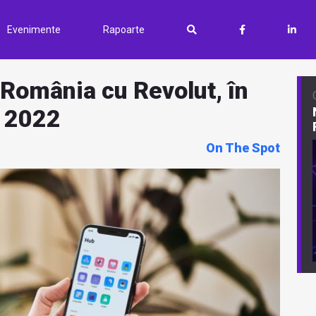
Evenimente
Rapoarte
n România cu Revolut, în
n 2022
On The Spot