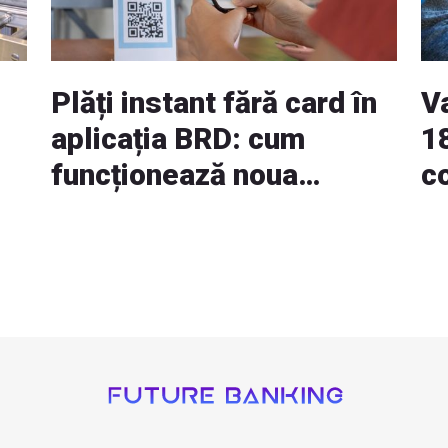
Plăți instant fără card în
V
aplicația BRD: cum
18
funcționează noua
co
opțiune RoPay
v