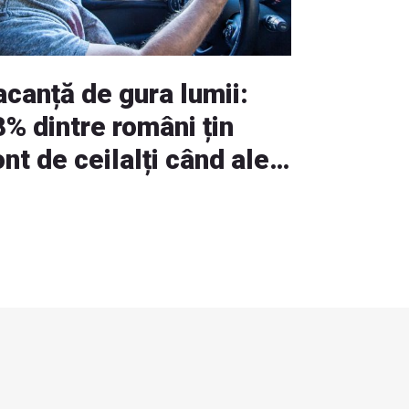
acanță de gura lumii:
% dintre români țin
nt de ceilalți când aleg
acanța