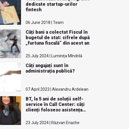
dedicate startup-urilor
fintech
06 June 2018 | Team
Câți bani a colectat Fiscul în
bugetul de stat: cifrele după
„furtuna fiscală” din acest an
25 July 2024 | Luminița Mîndrilă
Câți angajați sunt în
administrația publică?
07 April 2023 | Alexandru Ardelean
BT, la 5 ani de soluții self-
service în Call Center: câți
clienți folosesc asistența
virtuală
23 July 2024 | Răzvan Enache