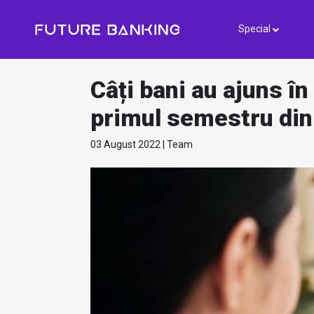
Special
Câți bani au ajuns î
primul semestru di
03 August 2022 | Team