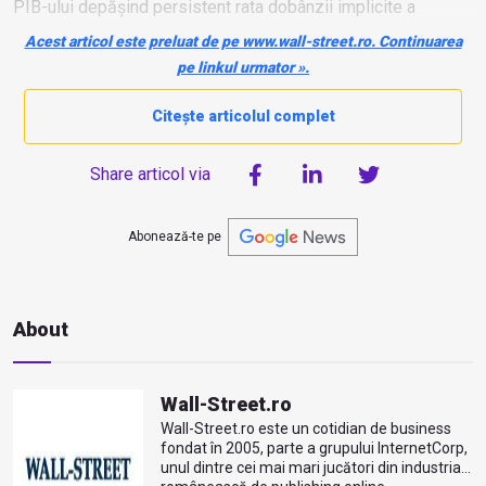
PIB-ului depășind persistent rata dobânzii implicite a
datoriei publice. Acest lucru a permis menținerea unor
Acest articol este preluat de pe www.wall-street.ro. Continuarea
deficite moderate fără a crește raportul datorie/PIB.
pe linkul urmator ».
Citește articolul complet
Share articol via
Abonează-te pe
About
Wall-Street.ro
Wall-Street.ro este un cotidian de business
fondat în 2005, parte a grupului InternetCorp,
unul dintre cei mai mari jucători din industria