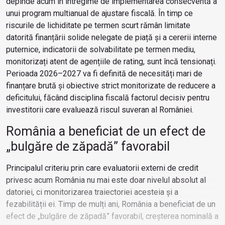
depinde acum în întregime de implementarea consecventă a
unui program multianual de ajustare fiscală. În timp ce
riscurile de lichiditate pe termen scurt rămân limitate
datorită finanțării solide nelegate de piață și a cererii interne
puternice, indicatorii de solvabilitate pe termen mediu,
monitorizați atent de agențiile de rating, sunt încă tensionați.
Perioada 2026–2027 va fi definită de necesități mari de
finanțare brută și obiective strict monitorizate de reducere a
deficitului, făcând disciplina fiscală factorul decisiv pentru
investitorii care evaluează riscul suveran al României.
România a beneficiat de un efect de
„bulgăre de zăpadă” favorabil
Principalul criteriu prin care evaluatorii externi de credit
privesc acum România nu mai este doar nivelul absolut al
datoriei, ci monitorizarea traiectoriei acesteia și a
fezabilității ei. Timp de mulți ani, România a beneficiat de un
efect de „bulgăre de zăpadă” favorabil, creșterea nominală a