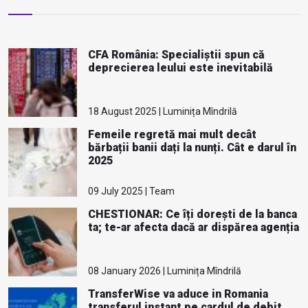
CFA România: Specialiștii spun că
deprecierea leului este inevitabilă
18 August 2025 | Luminița Mîndrilă
Femeile regretă mai mult decât
bărbații banii dați la nunți. Cât e darul în
2025
09 July 2025 | Team
CHESTIONAR: Ce îți dorești de la banca
ta; te-ar afecta dacă ar dispărea agenția
08 January 2026 | Luminița Mîndrilă
TransferWise va aduce in Romania
transferul instant pe cardul de debit