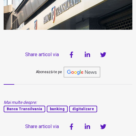
Share articol via
Abonează-te pe
Mai multe despre:
Banca Transilvania
banking
digitalizare
Share articol via