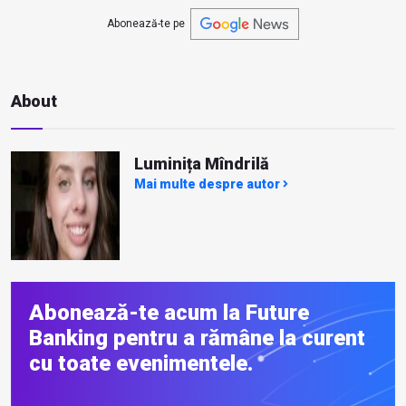
Abonează-te pe
About
Luminița Mîndrilă
Mai multe despre autor
Abonează-te acum la Future
Banking pentru a rămâne la curent
cu toate evenimentele.