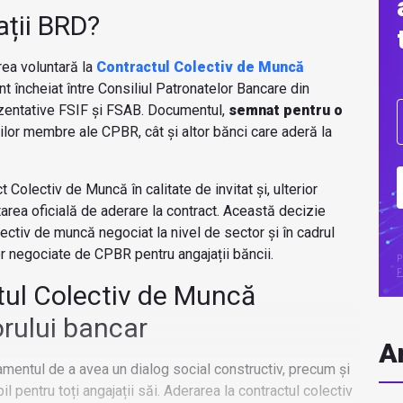
ații BRD?
ea voluntară la
Contractul Colectiv de Muncă
ent încheiat între Consiliul Patronatelor Bancare din
ezentative FSIF și FSAB. Documentul,
semnat pentru o
ilor membre ale CPBR, cât și altor bănci care aderă la
 Colectiv de Muncă în calitate de invitat și, ulterior
tarea oficială de aderare la contract. Această decizie
ectiv de muncă negociat la nivel de sector și în cadrul
or negociate de CPBR pentru angajații băncii.
P
F
tul Colectiv de Muncă
orului bancar
Ar
amentul de a avea un dialog social constructiv, precum și
pentru toți angajații săi. Aderarea la contractul colectiv