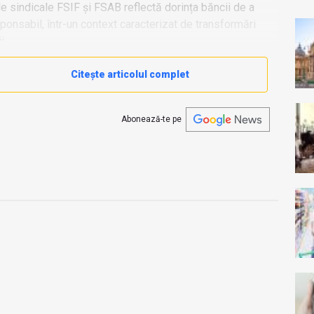
e sindicale FSIF și FSAB reflectă dorința băncii de a
sponsabil, într-un context caracterizat de transformări
i.
Citește articolul complet
Abonează-te pe