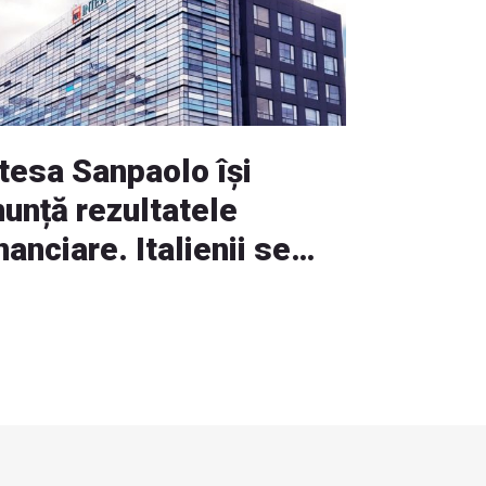
ntesa Sanpaolo își
nunță rezultatele
nanciare. Italienii se
udă cu statutul „Zero
PL bank”